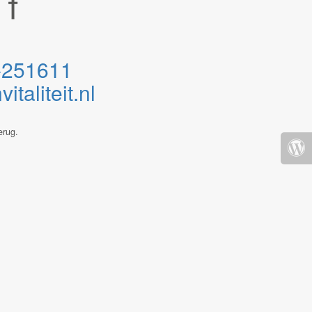
-251611
taliteit.nl
erug.