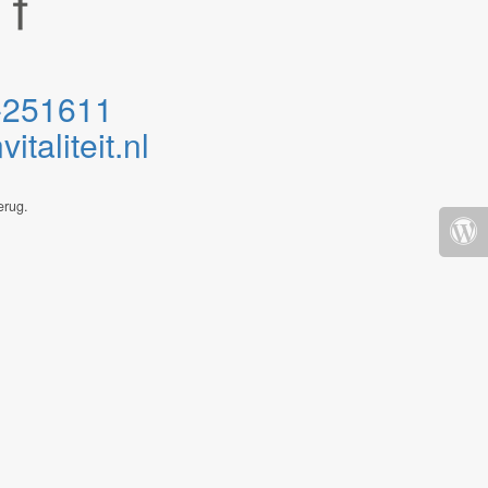
-251611
taliteit.nl
erug.