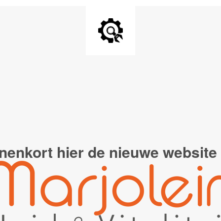
nenkort hier de
nieuwe website