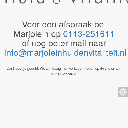
Voor een afspraak bel
Marjolein op
0113-251611
of nog beter mail naar
info@marjoleinhuidenvitaliteit.n
Dank voor je geduld. We zijn bezig met werkzaamheden op de site en zijn
binnenkort terug.