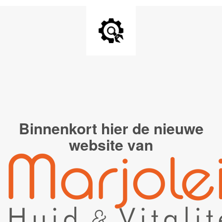
Binnenkort hier de
nieuwe
website van