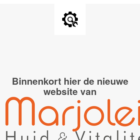
Binnenkort hier de
nieuwe
website van