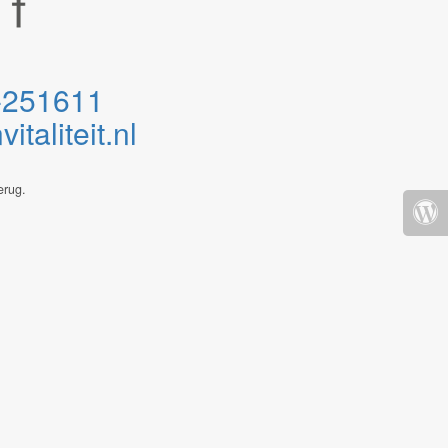
-251611
taliteit.nl
erug.