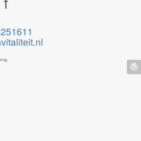
-251611
taliteit.nl
erug.