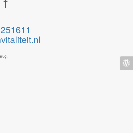
-251611
taliteit.nl
erug.