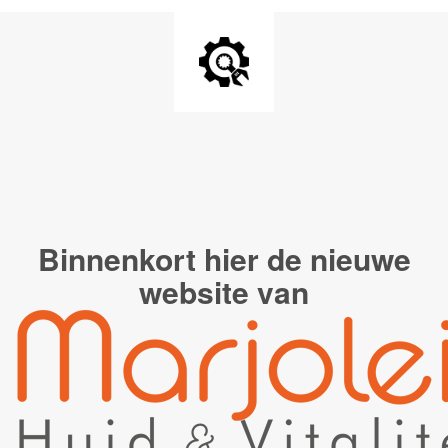
Binnenkort hier de
nieuwe
website van