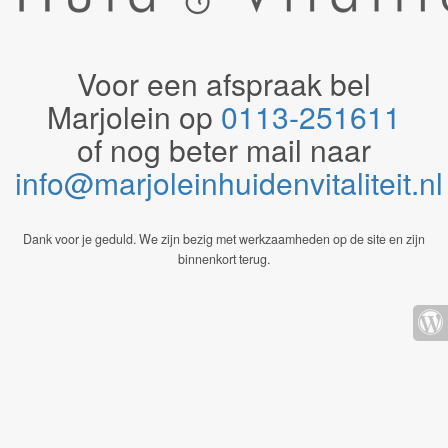
Voor een afspraak bel
Marjolein op
0113-251611
of nog beter mail naar
info@marjoleinhuidenvitaliteit.n
Dank voor je geduld. We zijn bezig met werkzaamheden op de site en zijn
binnenkort terug.