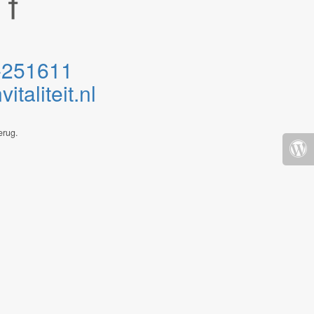
-251611
taliteit.nl
erug.