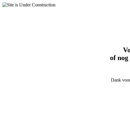
Vo
of nog
Dank voor 