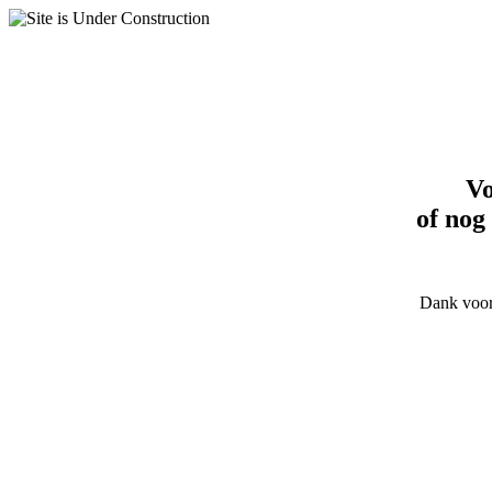
Vo
of nog
Dank voor 