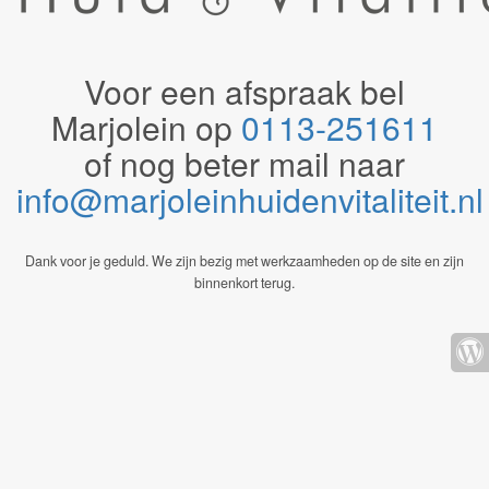
Voor een afspraak bel
Marjolein op
0113-251611
of nog beter mail naar
info@marjoleinhuidenvitaliteit.n
Dank voor je geduld. We zijn bezig met werkzaamheden op de site en zijn
binnenkort terug.